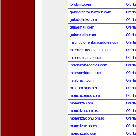
forofans.com
Oferta
ganedineroenlaweb.com
Oferta
guiadelinks.com
Oferta
guiaemail.com
Oferta
guiaemails.com
Oferta
inscripcionenbuscadores.com
Oferta
InternetClasificados.com
Oferta
internetmarcas.com
Oferta
internetynegocios.com
Oferta
interservidores.com
Oferta
listabrasil.com
Oferta
misdominios.net
Oferta
moneticemos.com
Oferta
monetiza.com
Oferta
monetiza.com.es
Oferta
monetizacion.com.es
Oferta
monetizacion.es
Oferta
monetizado.com
Oferta