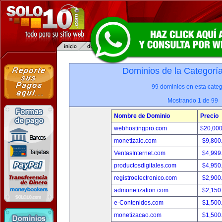
Dominios de la Categorí
99 dominios en esta categ
Mostrando 1 de 99
Nombre de Dominio
Precio
webhostingpro.com
$20,00
monetizalo.com
$9,800
VentasInternet.com
$4,999
productosdigitales.com
$4,950
registroelectronico.com
$2,900
admonetization.com
$2,150
e-Contenidos.com
$1,500
monetizacao.com
$1,500